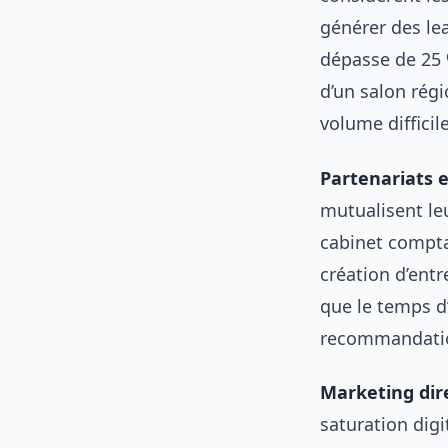
générer des le
dépasse de 25 
d’un salon rég
volume difficil
Partenariats 
mutualisent le
cabinet comptab
création d’entr
que le temps d’
recommandatio
Marketing dire
saturation digi