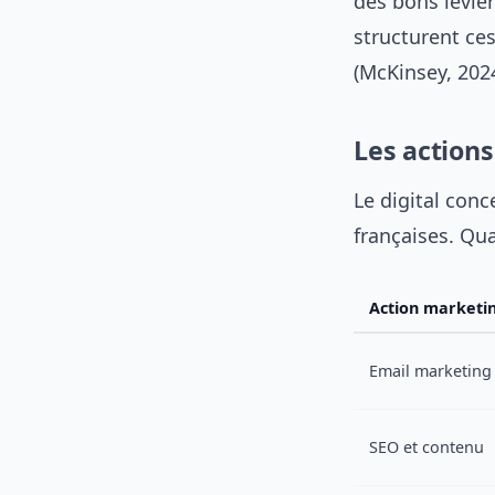
des bons levier
structurent ce
(McKinsey, 2024
Les actions
Le digital con
françaises. Qua
Action marketi
Email marketing
SEO et contenu