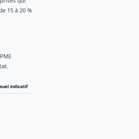
prises qui
de 15 à 20 %
s PME
tat.
uel indicatif