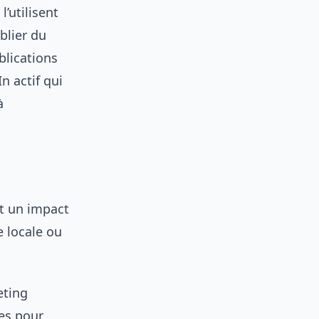
’utilisent
blier du
blications
n actif qui
à
nt un impact
le locale ou
eting
es pour