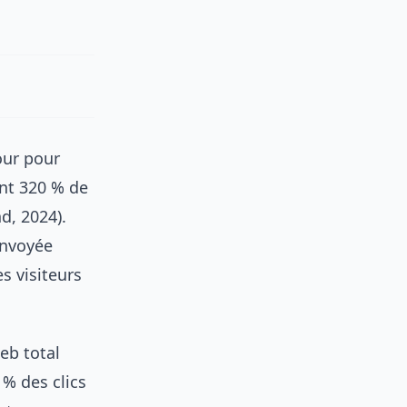
our pour
ent 320 % de
d, 2024).
envoyée
s visiteurs
eb total
 % des clics