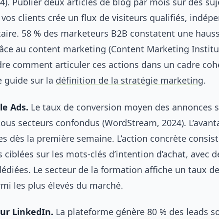
4). Publier deux articles de blog par mois sur des suj
vos clients crée un flux de visiteurs qualifiés, indép
taire. 58 % des marketeurs B2B constatent une hauss
râce au content marketing (Content Marketing Institut
e comment articuler ces actions dans un cadre coh
e guide sur la
définition de la stratégie marketing
.
le Ads.
Le taux de conversion moyen des annonces 
 tous secteurs confondus (WordStream, 2024). L’avant
les dès la première semaine. L’action concrète consist
ciblées sur les mots-clés d’intention d’achat, avec 
dédiées. Le secteur de la formation affiche un taux d
rmi les plus élevés du marché.
sur LinkedIn.
La plateforme génère 80 % des leads s