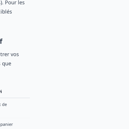
). Pour les
ciblés
f
trer vos
s que
i
x de
 panier