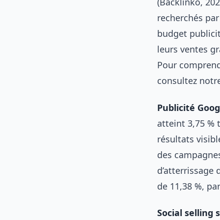
(Backlinko, 202
recherchés par 
budget publici
leurs ventes g
Pour comprendr
consultez notr
Publicité Goog
atteint 3,75 %
résultats visib
des campagnes 
d’atterrissage 
de 11,38 %, pa
Social selling 