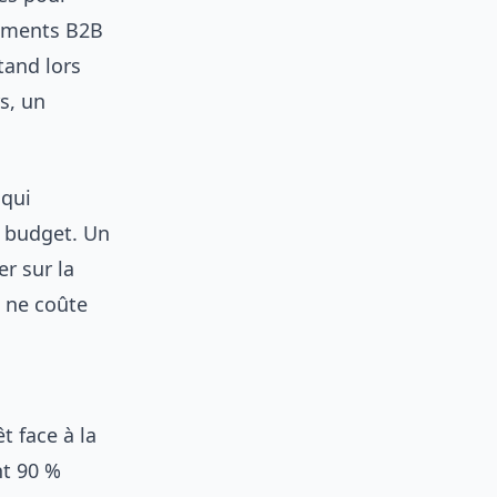
nements B2B
tand lors
s, un
qui
r budget. Un
er sur la
n ne coûte
t face à la
nt 90 %