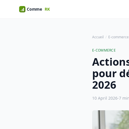
Accueil
E-commerce
E-COMMERCE
Action
pour d
2026
10 April 2026
-
7 min