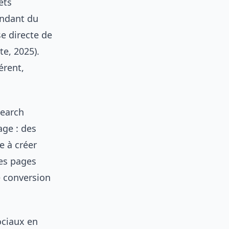
ets
endant du
e directe de
e, 2025).
érent,
search
age : des
e à créer
des pages
e conversion
ociaux en