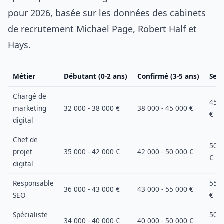
pour 2026, basée sur les données des cabinets
de recrutement Michael Page, Robert Half et
Hays.
Métier
Débutant (0-2 ans)
Confirmé (3-5 ans)
Seni
Chargé de
45 0
marketing
32 000 - 38 000 €
38 000 - 45 000 €
€
digital
Chef de
50 0
projet
35 000 - 42 000 €
42 000 - 50 000 €
€
digital
Responsable
55 0
36 000 - 43 000 €
43 000 - 55 000 €
SEO
€
Spécialiste
50 0
34 000 - 40 000 €
40 000 - 50 000 €