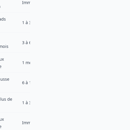
Immédiat
n
ads
1 à 3 mois
3 à 6 mois
mois
ux
1 mois
e
ausse
6 à 12 mois
plus de
1 à 3 mois
ux
Immédiat
e