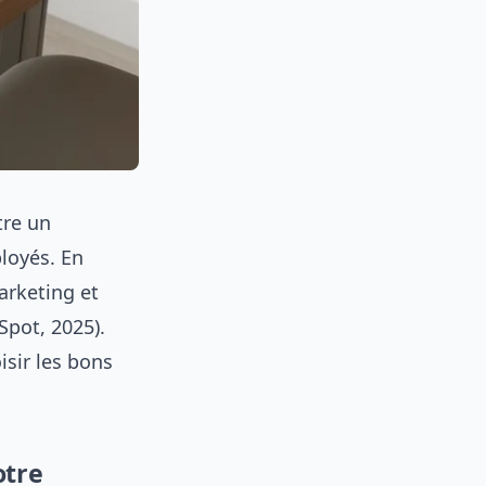
tre un
ployés. En
arketing et
pot, 2025).
isir les bons
otre