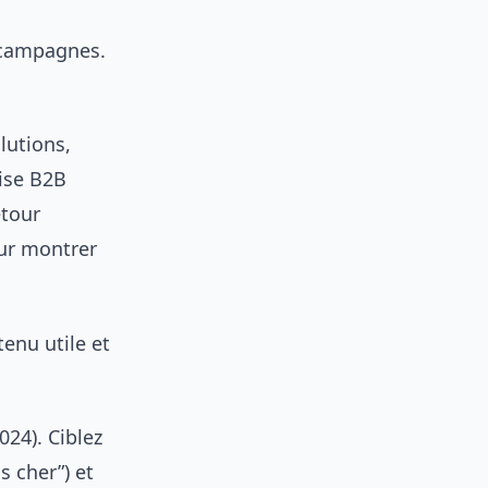
 campagnes.
lutions,
ise B2B
etour
ur montrer
tenu utile et
024). Ciblez
s cher”) et