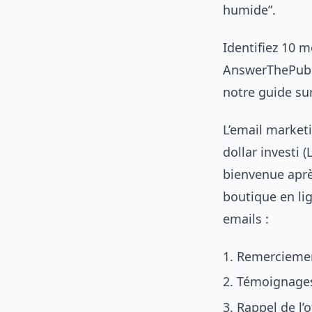
humide”.
Identifiez 10 
AnswerThePubli
notre guide su
L’email market
dollar investi
bienvenue après
boutique en li
emails :
Remerciement
Témoignages c
Rappel de l’o