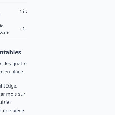
1 à 2 mois
n
de
1 à 3 mois
locale
ntables
i les quatre
re en place.
ghtEdge,
par mois sur
uisier
à une pièce