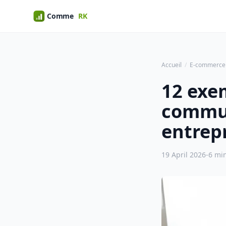
Accueil
E-commerce
12 exe
commun
entrep
19 April 2026
-
6 min