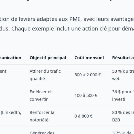
tion de leviers adaptés aux PME, avec leurs avantage
ndus. Chaque exemple inclut une action clé pour dém
unication
Objectif principal
Coût mensuel
Résultat 
ent
Attirer du trafic
53 % du tra
500 à 2 000 €
qualifié
web
Fidéliser et
36 $ pour 
100 à 500 €
convertir
investi
(LinkedIn,
Renforcer la
80 % des l
0 à 800 €
notoriété
B2B
Générer des
3,75 % de