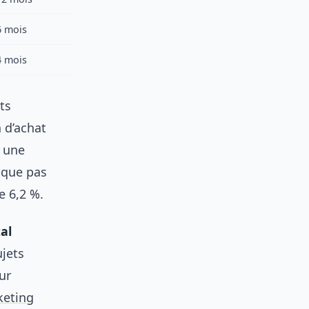
6 mois
4 mois
ts
 d’achat
: une
rique pas
e 6,2 %.
al
ujets
ur
keting