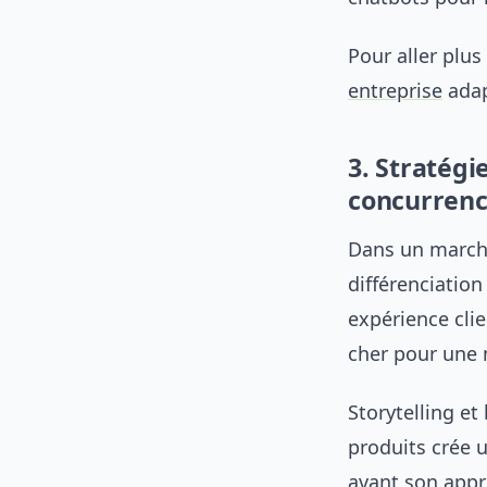
Pour aller plu
entreprise
adap
3. Stratégi
concurren
Dans un marché 
différenciation
expérience cli
cher pour une 
Storytelling et
produits crée 
avant son appr