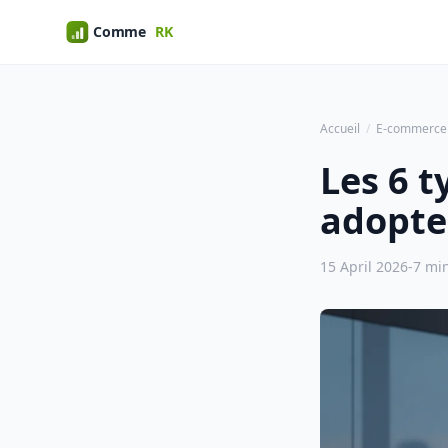
Accueil
E-commerce
Les 6 t
adopte
15 April 2026
-
7 min