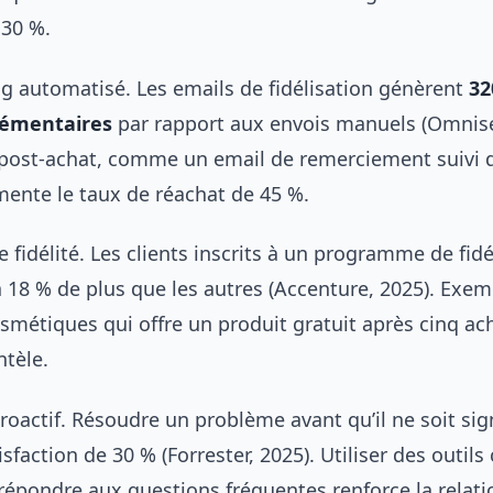
 30 %.
g automatisé. Les emails de fidélisation génèrent
32
lémentaires
par rapport aux envois manuels (Omnise
ost-achat, comme un email de remerciement suivi d
mente le taux de réachat de 45 %.
idélité. Les clients inscrits à un programme de fidé
 18 % de plus que les autres (Accenture, 2025). Exem
métiques qui offre un produit gratuit après cinq ach
ntèle.
proactif. Résoudre un problème avant qu’il ne soit sig
isfaction de 30 % (Forrester, 2025). Utiliser des outil
répondre aux questions fréquentes renforce la relatio