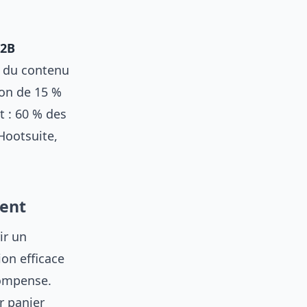
B2B
e du contenu
on de 15 %
t : 60 % des
Hootsuite,
ient
ir un
ion efficace
compense.
r panier