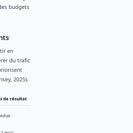
 des budgets
nts
tir en
rer du trafic
priorisent
sey, 2025).
i de résultat
édiat
12 mois