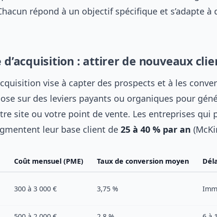
Chacun répond à un objectif spécifique et s’adapte à
e d’acquisition : attirer de nouveaux clie
acquisition vise à capter des prospects et à les conver
epose sur des leviers payants ou organiques pour géné
otre site ou votre point de vente. Les entreprises qui 
augmentent leur base client de
25 à 40 % par an
(McKin
Coût mensuel (PME)
Taux de conversion moyen
Déla
300 à 3 000 €
3,75 %
Imm
500 à 2 000 €
2,8 %
6 à 