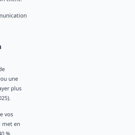
unication
a
de
t ou une
ayer plus
25).
de vos
i met en
40 %.