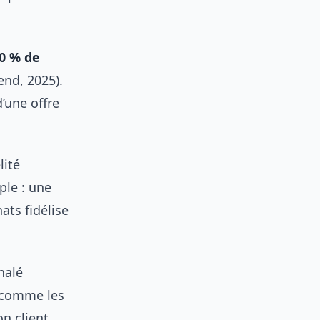
0 % de
nd, 2025).
’une offre
lité
ple : une
ats fidélise
nalé
s comme les
n client.