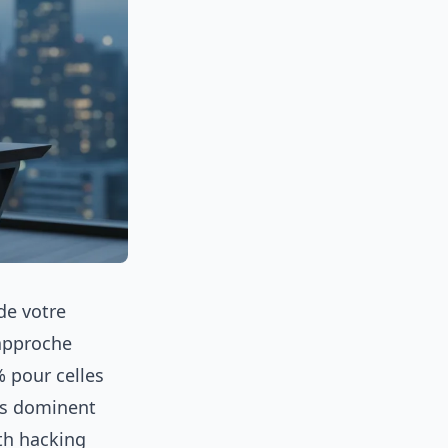
de votre
 approche
% pour celles
es dominent
wth hacking