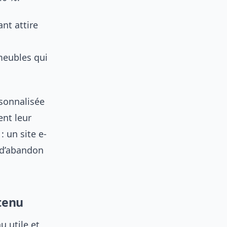
nt attire
 meubles qui
rsonnalisée
ent leur
 un site e-
 d’abandon
ntenu
u utile et