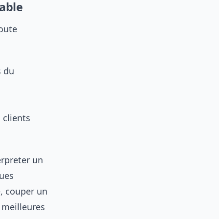
able
toute
s du
 clients
erpreter un
ques
e, couper un
e meilleures