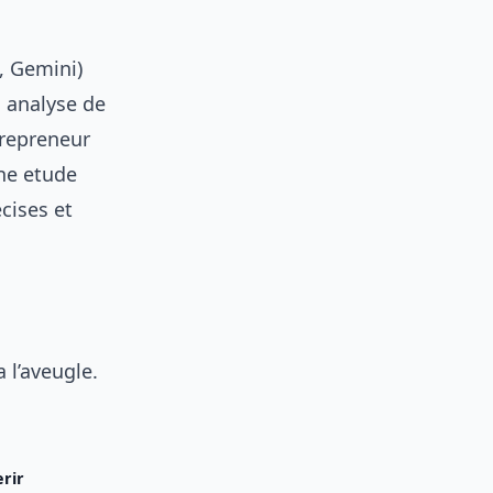
, Gemini)
, analyse de
trepreneur
ne etude
cises et
 l’aveugle.
rir