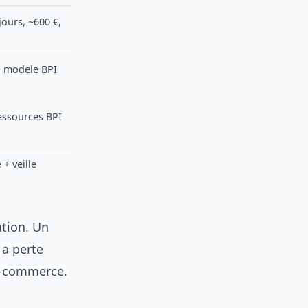
jours, ~600 €,
+ modele BPI
essources BPI
+ veille
ation. Un
 a perte
 e-commerce.