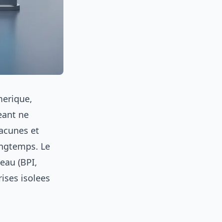
merique,
eant ne
lacunes et
ongtemps. Le
eau (BPI,
ises isolees