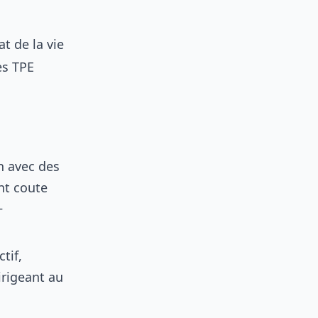
t de la vie
es TPE
en avec des
nt coute
+
tif,
irigeant au