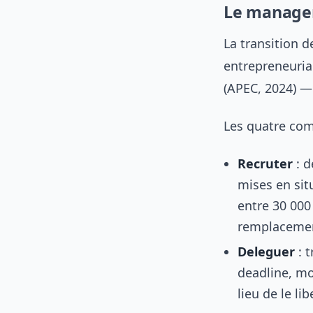
Le managem
La transition d
entrepreneuria
(APEC, 2024) —
Les quatre com
Recruter
: d
mises en sit
entre 30 000
remplacemen
Deleguer
: t
deadline, mo
lieu de le lib