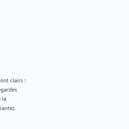
nt clairs :
egardes
 la
sante).