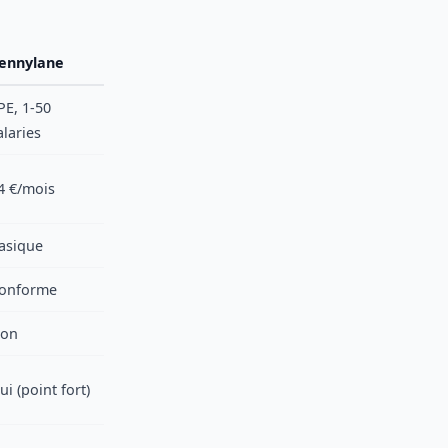
ennylane
PE, 1-50
alaries
4 €/mois
asique
onforme
on
ui (point fort)