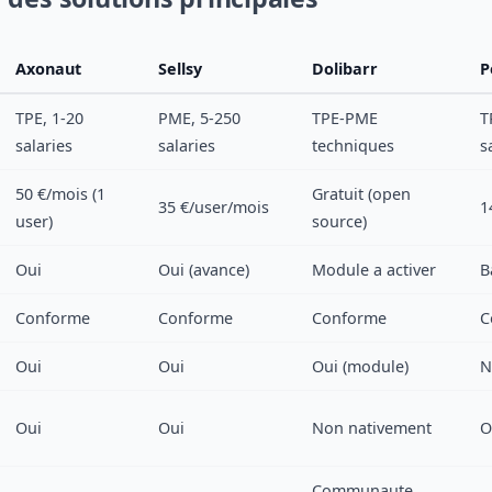
Axonaut
Sellsy
Dolibarr
P
TPE, 1-20
PME, 5-250
TPE-PME
T
salaries
salaries
techniques
s
50 €/mois (1
Gratuit (open
35 €/user/mois
1
user)
source)
Oui
Oui (avance)
Module a activer
B
Conforme
Conforme
Conforme
C
Oui
Oui
Oui (module)
N
Oui
Oui
Non nativement
O
Communaute