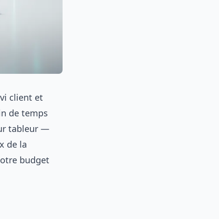
i client et
ain de temps
ur tableur —
x de la
 votre budget