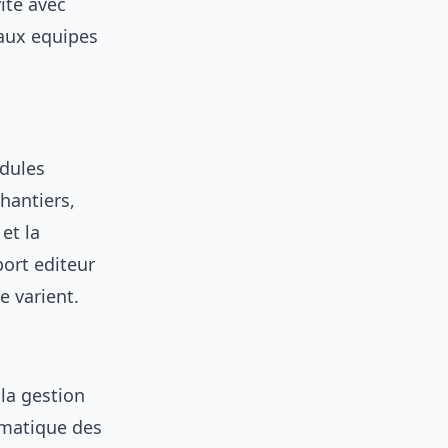
vite avec
 aux equipes
odules
hantiers,
 et la
ort editeur
 varient.
 la gestion
omatique des