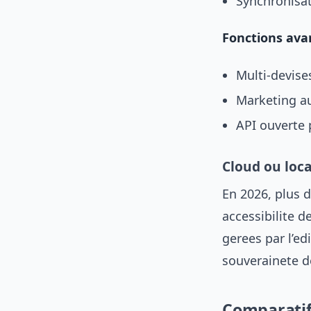
Synchronisa
Fonctions ava
Multi-devise
Marketing au
API ouverte 
Cloud ou local
En 2026, plus d
accessibilite 
gerees par l’ed
souverainete d
Comparatif 