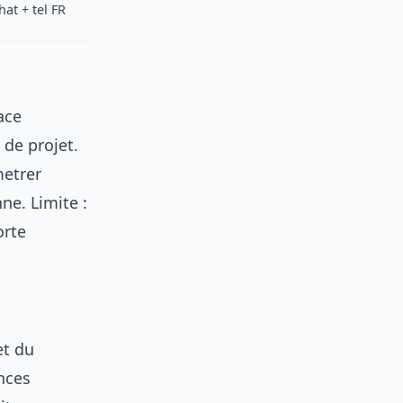
hat + tel FR
ace
 de projet.
metrer
ne. Limite :
orte
et du
nces