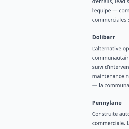
d’emails, lead s
l’equipe — com
commerciales s
Dolibarr
L’alternative o
communautaires
suivi d’interven
maintenance ne
— la communaut
Pennylane
Construite auto
commerciale. L